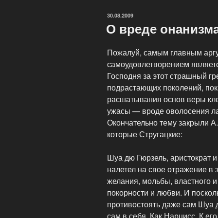
Гива»
ОПУБЛИКОВАНО
30.08.2009
О вреде онанизма
Пожалуй, самым главным арг
самоудовлетворением являетс
Господня за этот страшный г
подрастающих поколений, пок
расшатывания основ веры кл
ужасы — вроде оволосения ла
Окончательно тему закрыли А. и
которые Стругацкие:
Шуа дю Гюрзель, аристократ и
налетел на свое отражение в з
желания, мольбы, властного и
покорности и любви. И поскол
противостоять даже сам Шуа 
сам в себя. Как Нарцисс. К ег