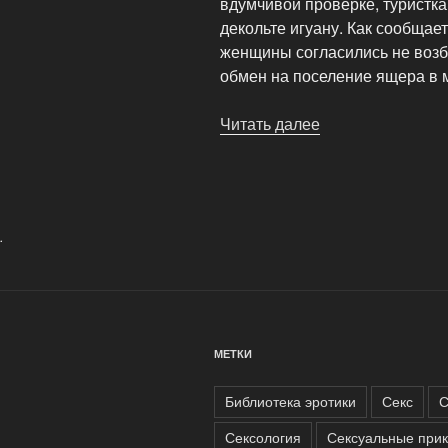
вдумчивой проверке, туристка
декольте игуану. Как сообщае
женщины согласились не возбу
обмен на поселение ящера в 
Читать далее
«Близко
к
сердцу»
.
МЕТКИ
Библиотека эротики
Секс
С
Сексология
Сексуальные при