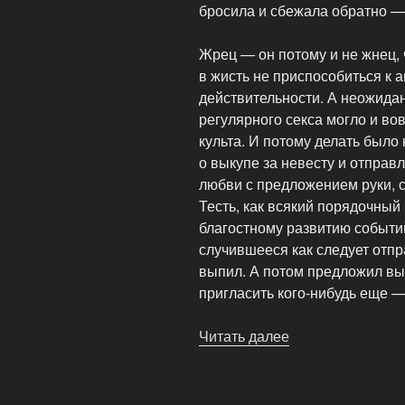
бросила и сбежала обратно —
Жрец — он потому и не жнец, 
в жисть не приспособиться к
действительности. А неожида
регулярного секса могло и во
культа. И потому делать было
о выкупе за невесту и отправ
любви с предложением руки, с
Тесть, как всякий порядочный
благостному развитию событи
случившееся как следует отп
выпил. А потом предложил вы
пригласить кого-нибудь еще 
Читать далее
«Групповое
изнасилование
в
городе