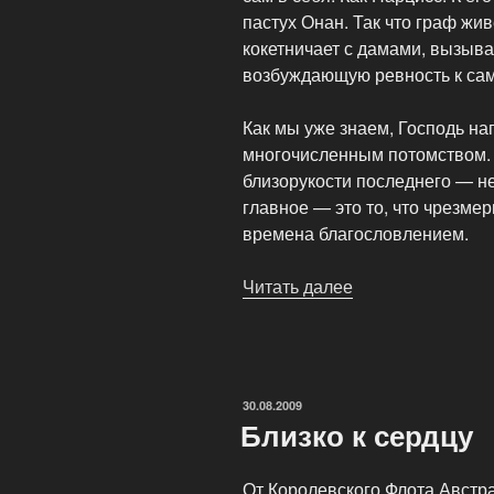
пастух Онан. Так что граф жив
кокетничает с дамами, вызыва
возбуждающую ревность к сам
Как мы уже знаем, Господь на
многочисленным потомством. 
близорукости последнего — не
главное — это то, что чрезмер
времена благословлением.
Читать далее
«О
вреде
онанизма.»
ОПУБЛИКОВАНО
30.08.2009
Близко к сердцу
От Королевского Флота Австр