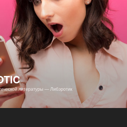
OTIC
тической литературы — Либэротик