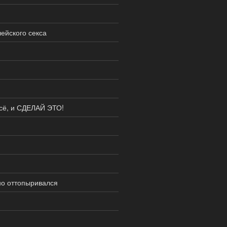
ейского секса
всё, и СДЕЛАЙ ЭТО!
но оттопыривался