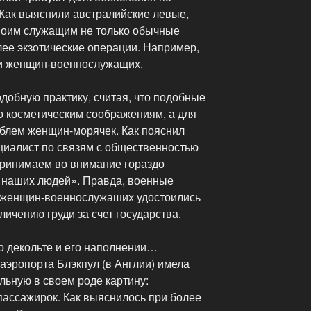
 Как выяснили австралийские левые,
воим служащим не только обычные
олее экзотические операции. Например,
ди женщин-военнослужащих.
добную практику, считая, что подобные
 косметическим соображениям, а для
блем женщин-морячек. Как пояснил
циалист по связям с общественностью
принимаем во внимание гораздо
 наших людей». Правда, военные
о женщин-военнослужаших удостоились
личению груди за счет государства.
 о декольте и его наполнении…
аэропорта Блэкпул (в Англии) имела
льную в своем роде картину:
пассажирок. Как выяснилось при более