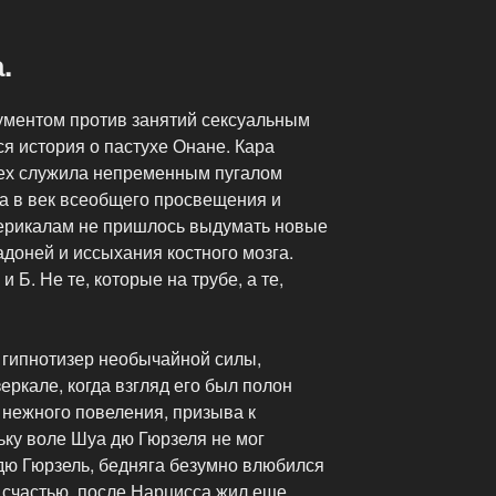
.
ументом против занятий сексуальным
я история о пастухе Онане. Кара
рех служила непременным пугалом
а в век всеобщего просвещения и
ерикалам не пришлось выдумать новые
доней и иссыхания костного мозга.
 Б. Не те, которые на трубе, а те,
 гипнотизер необычайной силы,
еркале, когда взгляд его был полон
 нежного повеления, призыва к
ьку воле Шуа дю Гюрзеля не мог
дю Гюрзель, бедняга безумно влюбился
о счастью, после Нарцисса жил еще