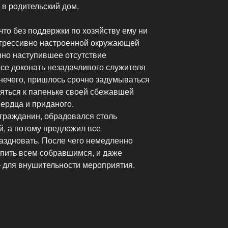
 в родительский дом.
что без поддержки по хозяйству ему ни
 агрессивно настроенной окружающей
нно наступившее отсутствие
все доконать незадачливого служителя
 нечего, пришлось срочно задумываться
ляться к папеньке своей сбежавшей
ердца и приданого.
 гражданин, обрадовался столь
й, а потому предложил все
раздновать. После чего немедленно
пить всем собравшимся, и даже
— для внушительности мероприятия.