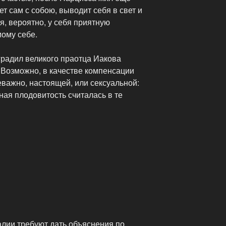
ет сам с собою, выводит себя в свет и
я, вероятно, у себя приятную
ому себе.
градил великого праотца Иакова
Возможно, в качестве компенсации
важно, настоящей, или сексуальной:
ная плодовитость считалась в те
алии требуют дать объяснения по