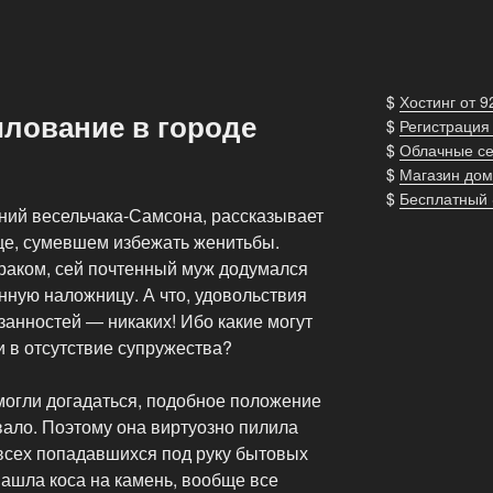
$
Хостинг от 9
илование в городе
$
Регистрация
$
Облачные с
$
Магазин дом
$
Бесплатный
ний весельчака-Самсона, рассказывает
це, сумевшем избежать женитьбы.
раком, сей почтенный муж додумался
нную наложницу. А что, удовольствия
язанностей — никаких! Ибо какие могут
 в отсутствие супружества?
могли догадаться, подобное положение
ало. Поэтому она виртуозно пилила
всех попадавшихся под руку бытовых
 нашла коса на камень, вообще все