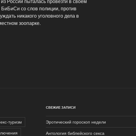
 из России пыталась провезти в своем
т БиБиСи со слов полиции, против
ждать никакого уголовного дела в
местном зоопарке.
СВЕЖИЕ ЗАПИСИ
екс-туризм
Эротический гороскоп недели
ключения
Антология библейского секса