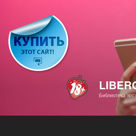
Перейти
к
содержимому
LIBER
Библиотека эро