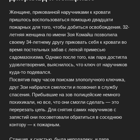
Женщине, прикованной наручниками к кровати
пришлось воспользоваться помощью двадцати
пожарных для того, чтобы добиться освобождения. 32-
летняя женщина по имени Зоя Комайш позволила
своему 34-летнему другу приковать себя к кровати во
время постельных забав с легкой примесью
садомазохизма. Однако после того, как пара достигла
удовлетворения, выяснилось, что ключ от наручников
куда-то подевался.
Посвятив пару часов поискам злополучного ключика,
друг Зои набрался смелости и позвонил в службу
спасения. Прибывшие на зов полицейские немного
похихикали, но все, что они смогли сделать — это
перерезать цепь. Для снятия самих наручников с
запястий они посоветовали обратиться в соседнюю
контору — к пожарным.
Станция, к счастью, была неподалеку, и пара