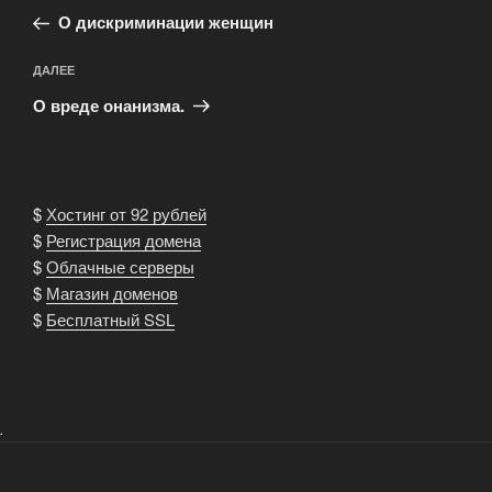
запись:
записям
О дискриминации женщин
Следующая
ДАЛЕЕ
запись
О вреде онанизма.
$
Хостинг от 92 рублей
$
Регистрация домена
$
Облачные серверы
$
Магазин доменов
$
Бесплатный SSL
.