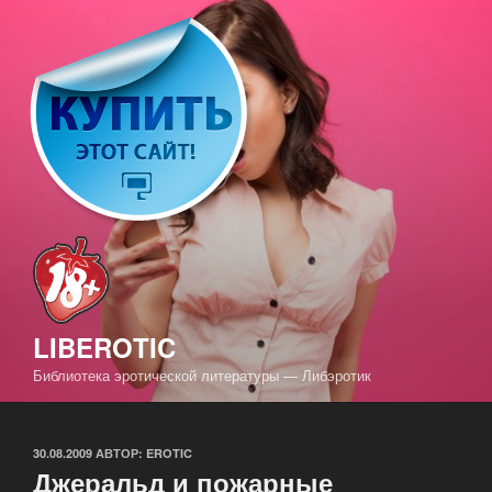
Перейти
к
содержимому
LIBEROTIC
Библиотека эротической литературы — Либэротик
ОПУБЛИКОВАНО
30.08.2009
АВТОР:
EROTIC
Джеральд и пожарные