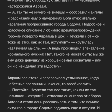
насторожился Авраам.
— А, так ты же ничего не знаешь! – сообразили ангелы
и рассказали ему о намерениях Бога относительно
населения прогрессивного города Содома. Подробное и
красочное описание любимого времяпрепровождения
горожан повергло Авраама в шок. «Неужели Лот – он
тоже из этих, как их там, ахтунгов?» — крутилась
навязчивая мысль. — «А ведь производил впечатление
нормального мужика! Нет, такого не может быть: мы же
ему даже девушку из хорошей семьи сосватали – или
он и с ней делал эти гадости?»
Авраам все стоял и переваривал услышанное, когда
небесные посланники наконец-то засобирались.
— Постойте! Неужели там все такие, как вы их там
называли – ахтунги? – отвлекал он ангелов от сборов.
Ангелам стало лень рассказывать о том, что помимо
ахтунгов в городе Содоме водились еще и охтунги. И