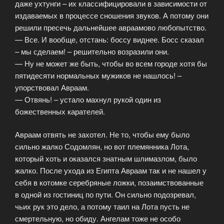
даже ухтунги – их классифицировали в зависимости от
издаваемых в процессе сношения звуков. А потому они
решили пресечь дальнейшее авраамово любопытство.
— Все. И вообще, отстань: боссу виднее. Босс сказал
– мы сделаем! – решительно возразили они.
— Ну не может же быть, чтобы во всем городе хотя бы
пятидесяти нормальных мужиков не нашлось! –
упорствовал Авраам.
— Отвянь! – устало махнул рукой один из
божественных карателей.
Авраам отвять не захотел. Не то, чтобы ему было
сильно жалко Содомлян, но вот племянника Лота,
который хоть и оказался знатным шлимазлом, было
жалко. После ухода из Египта Авраам так и не нашел у
себя в котомке серебряные ложки, позаимствованные
в одной из гостиниц по пути. Он сильно подозревал,
чьих рук это дело, а потому таил на Лота пусть не
смертельную, но обиду. Ангелам тоже не особо