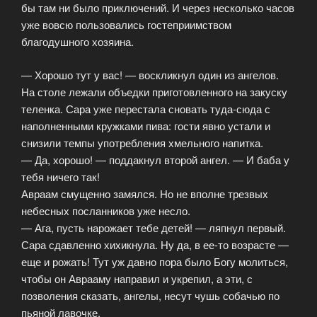
бы там ни было приключений. И через несколько часов
уже вовсю пользовались гостеприимством
благодушного хозяина.
— Хорошо тут у вас! — воскликнул один из ангелов.
На столе лежали объедки приготовленного на закуску
теленка. Сара уже перестала сновать туда-сюда с
наполненными кружками пива: гости явно устали и
снизили темпы употребления хмельного напитка.
— Да, хорошо! — поддакнул второй ангел. — И баба у
тебя ничего так!
Авраам смущенно замялся. Но не вполне трезвых
небесных посланников уже несло.
— Ага, пусть нарожает тебе детей! — ляпнул первый.
Сара сдавленно хихикнула. Ну да, в ее-то возрасте —
еще и рожать! Тут уж давно пора было Богу молиться,
чтобы он Аврааму направил и укрепил, а эти, с
позволения сказать, ангелы, несут чушь собачью по
пьяной лавочке.