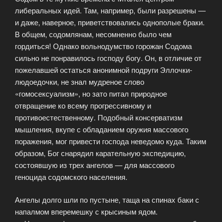
либеральных идей. Там, например, были разрешены —
и даже, наверное, приветствовались однополые браки.
В общем, содомлянам, несомненно было чем
гордиться! Однако вольнодумство горожан Содома
сильно не понравилось господу богу. Он, в отличие от
пожелавшей остаться анонимной подруги Эллочки-
людоедочки, не знал мудреное слово
«гомосексуализм», но зато питал природное
отвращение ко всему прогрессивному и
противоестественному. Подобный консерватизм
мышления, вкупе с обладанием оружия массового
поражения, мог привести господа неведомо куда. Таким
образом, Бог снарядил карательную экспедицию,
состоявшую из трех ангелов — для массового
геноцида содомского населения.
Ангелы долго шли по пустыне, таща на спинах баки с
напалмом вперемешку с крысиным ядом.