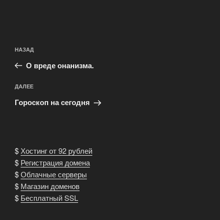
Навигация
Предыдущая
НАЗАД
по
запись:
записям
О вреде онанизма.
Следующая
ДАЛЕЕ
запись
Гороскоп на сегодня
$
Хостинг от 92 рублей
$
Регистрация домена
$
Облачные серверы
$
Магазин доменов
$
Бесплатный SSL