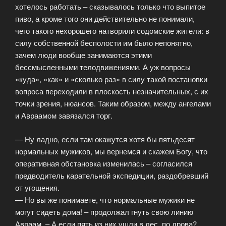
хотелось работать – сказывалось только что выпитое
пиво, а кроме того они действительно не понимали,
чего такого нехорошего натворили содомские жители: в
силу собственной бесполости им было непонятно,
зачем люди вообще занимаются этими
бессмысленными телодвижениями. А уж вопросы
«куда», «как» и «сколько раз» в силу такой постановки
вопроса переходили в плоскость незначительных, с их
точки зрения, нюансов. Таким образом, между ангелами
и Авраамом завязался торг.
— Ну ладно, если там окажутся хотя бы пятьдесят
нормальных мужиков, мы вернемся и скажем Богу, что
оперативная обстановка изменилась – согласился
предводитель карательной экспедиции, раздобревший
от угощения.
— Но вы же понимаете, что нормальные мужики не
могут сидеть дома! – продолжал гнуть свою линию
Авраам. – А если пять из них ушли в лес, по дрова?