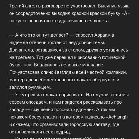
Третий ангел в разговоре не участвовал. Высунув язык,
он сосредоточенно выводил красной краской букву «A»
на куске непонятно откуда взявшегося холста.
— А что это он тут делает? — спросил Авраам в
надежде отвлечь гостей от неудобной темы.
Два ангела, оставшихся за столом, дружно уставились
на третьего. Тот уже перешел к рисованию готической
буквы «c». Воцарилось неловкое молчание.
Почувствовав спиной взгляды всей честной компании,
мастер древнебожественного плаката обернулся и
залился румянцем.
— Я тут решил плакат нарисовать. На случай, если мы
совсем опоздаем, и нам придется рассказывать про
засаду — смущенно пояснял художник. А так мы
покажем боссу плакат, на котором написано «Achtung!»
и скажем, что организовали городскую заставу, где
останавливали всех подряд.
— Какую такую городскую заставу??? — неожиданно