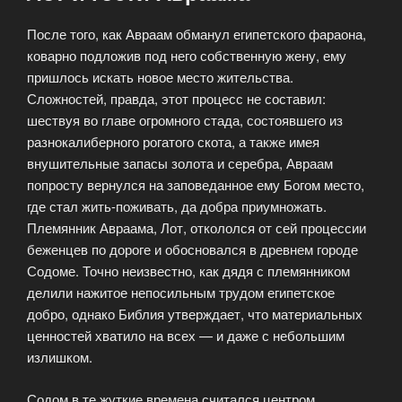
После того, как Авраам обманул египетского фараона,
коварно подложив под него собственную жену, ему
пришлось искать новое место жительства.
Сложностей, правда, этот процесс не составил:
шествуя во главе огромного стада, состоявшего из
разнокалиберного рогатого скота, а также имея
внушительные запасы золота и серебра, Авраам
попросту вернулся на заповеданное ему Богом место,
где стал жить-поживать, да добра приумножать.
Племянник Авраама, Лот, откололся от сей процессии
беженцев по дороге и обосновался в древнем городе
Содоме. Точно неизвестно, как дядя с племянником
делили нажитое непосильным трудом египетское
добро, однако Библия утверждает, что материальных
ценностей хватило на всех — и даже с небольшим
излишком.
Содом в те жуткие времена считался центром