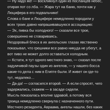
— Ну надо же! — воскликнул один из посланцев небес,
отирая пот со лба. — Жара тут на баню, почти как у
Люцифера в его подвальчике!
Слова о бане и Люцифере немедленно породили у
всех троих давно напрашивавшуюся ассоциацию:
— Эх, пивка бы холодного! — сказали все трое,
совершенно не сговариваясь.
Нездоровый блеск в их ангельских глазах явственно
показывал, что грешники все равно никуда не убегут, а
вот пиво не может долго оставаться холодным.
— Кстати, я тут одного местного знаю, — сказал после
задумчивой паузы один из ангелов, — у нашего босса
какие-то дела с ним в Египте были. И живет он где-то
тут, недалеко…
— Да-да! — согласился второй. — А если спросят, чего
задержались, скажем — в засаде сидели.
Мысль показалась вполне здравой, а потому вся
троица немедленно свернула с назначенного пути.
Местного резидента, Авраама, ангелы нашли, без каких